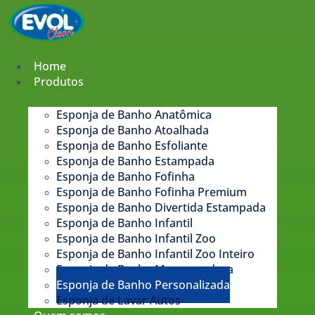
Pular
para
o
conteúdo
Home
Produtos
Esponja de Banho Anatômica
Esponja de Banho Atoalhada
Esponja de Banho Esfoliante
Esponja de Banho Estampada​
Esponja de Banho Fofinha
Esponja de Banho Fofinha Premium
Esponja de Banho Divertida Estampada
Esponja de Banho Infantil
Esponja de Banho Infantil Zoo
Esponja de Banho Infantil Zoo Inteiro
Esponja de Banho Massageadora
Esponja de Banho Personalizada
Esponja de Lavar Autos