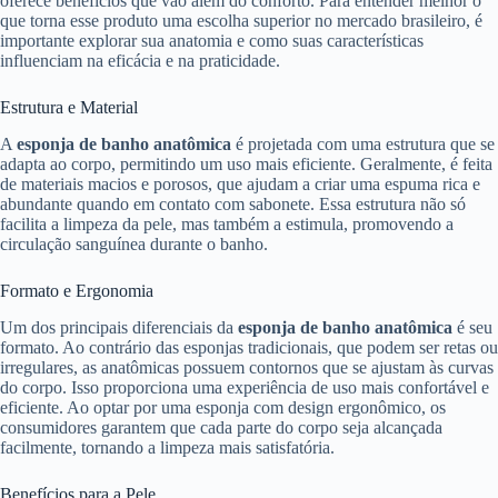
oferece benefícios que vão além do conforto. Para entender melhor o
que torna esse produto uma escolha superior no mercado brasileiro, é
importante explorar sua anatomia e como suas características
influenciam na eficácia e na praticidade.
Estrutura e Material
A
esponja de banho anatômica
é projetada com uma estrutura que se
adapta ao corpo, permitindo um uso mais eficiente. Geralmente, é feita
de materiais macios e porosos, que ajudam a criar uma espuma rica e
abundante quando em contato com sabonete. Essa estrutura não só
facilita a limpeza da pele, mas também a estimula, promovendo a
circulação sanguínea durante o banho.
Formato e Ergonomia
Um dos principais diferenciais da
esponja de banho anatômica
é seu
formato. Ao contrário das esponjas tradicionais, que podem ser retas ou
irregulares, as anatômicas possuem contornos que se ajustam às curvas
do corpo. Isso proporciona uma experiência de uso mais confortável e
eficiente. Ao optar por uma esponja com design ergonômico, os
consumidores garantem que cada parte do corpo seja alcançada
facilmente, tornando a limpeza mais satisfatória.
Benefícios para a Pele